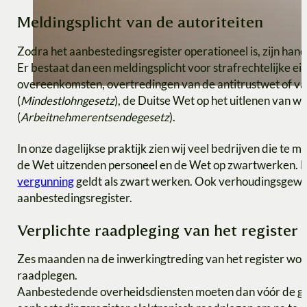
Meldingsplicht van de autoriteiten
Zodra het aanbestedingsregister operationeel is, zijn hand
Er bestaat dan een meldingsplicht voor strafrechtelijke 
overeenkomsten, overtredingen van de antitrustwet of v
(
Mindestlohngesetz
), de Duitse Wet op het uitlenen van w
(
Arbeitnehmerentsendegesetz
).
In onze dagelijkse praktijk zien wij veel bedrijven die 
de Wet uitzenden personeel en de Wet op zwartwerken. B
vergunning
geldt als zwart werken. Ook verhoudingsgewijs 
aanbestedingsregister.
Verplichte raadpleging van het register
Zes maanden na de inwerkingtreding van het register wor
raadplegen.
Aanbestedende overheidsdiensten moeten dan vóór de gu