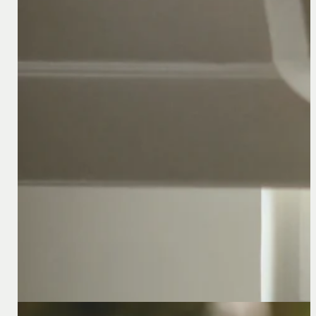
10 oktober 2023
Recht van werknemers op informatie over salariss
Door de inwerkingtreding van de Europese Richtlijn Tra
wijzigingen