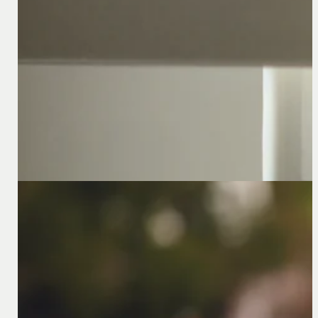
Recht van werknemers op informatie over salariss
Door de inwerkingtreding van de Europese Richtlijn Tra
wijzigingen
15 september 2023
Is uw Duitstalige website klaar voor de nieuwe pri