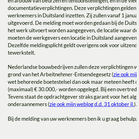
en afbouw van beurzen en tentoonstellingen, en in de vle
documentatieverplichtingen. Deze verplichtingen gelden 
werknemers in Duitsland inzetten. Zij zullen vanaf 1 janua
uitgevoerd. De melding moet worden gedaan bij de Duits
het werk uitvoert worden aangegeven, de locatie waar
moeten de werkgevers een locatie in Duitsland aangeven
Dezelfde meldingsplicht geldt overigens ook voor uitzen
tewerkstelt.
Nederlandse bouwbedrijven zullen deze verplichtingen we
grond van het Arbeitnehmer-Entsendegesetz (
zie ook mij
wet behorende boetestelsel dan ook maar meteen heeft 
(maximaal) € 30.000,- worden opgelegd. Bij een overtredi
Tevens staat de opdrachtgever straks garant voor het a
onderaannemers (
zie ook mijn weblog d.d. 31 oktober jl.
).
Bij de melding van uw werknemers ben ik u graag behulp