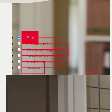
Alle
Arbeidsrecht
Ondernemingsrecht
Fusies en overnames
Contractenrecht
Incasso