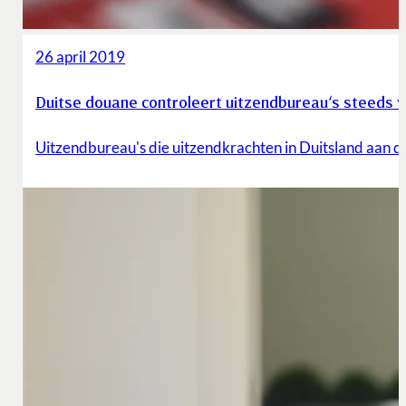
26 april 2019
Duitse douane controleert uitzendbureau‘s steeds 
Uitzendbureau's die uitzendkrachten in Duitsland aan d