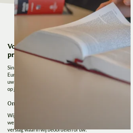
Voldoet uw Duitstalige website aan de E
privacywetgeving?
Sinds 25 mei 2018 geldt de Algemene Verordening Gegev
Europa. Overtredingen kunnen leiden tot hoge boetes, tot
uw jaaromzet. In Duitsland loopt u vanwege de strenge ‘aa
op juridische claims.
Onze WebCheck+ voor uw website
Wij controleren uw Duitstalige website grondig op nalevi
wettelijke eisen die gelden in Duitsland. Met onze WebCh
verslag waarin wij beoordelen of uw: