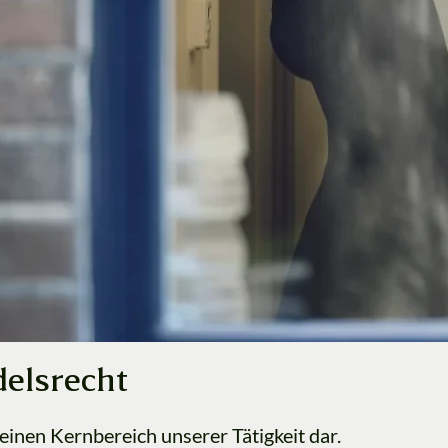
 machen
ute und das Recht der Handelsgeschäfte.
dem Handelsgesetzbuch. Die Vorschriften
osen Wirtschaftsverkehr unterstützen.
delsgeschäften, Rechtsklarheit und die
 Gepflogenheiten.
elsrecht
einen Kernbereich unserer Tätigkeit dar.