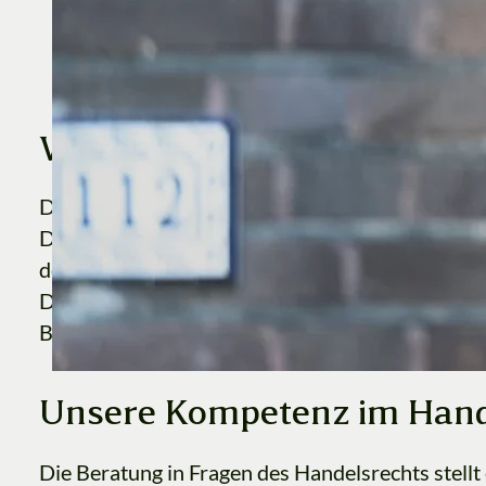
Wenn Kaufleute Geschäfte
Das Handelsrecht umfasst das Recht der Kaufle
Das Handelsrecht basiert im Wesentlichen auf 
des Handelsgesetzbuches sollen einen reibungsl
Dabei geht es um die rasche Abwicklung von Han
Beachtung von kaufmännischen Gebräuchen und
Unsere Kompetenz im Hand
Die Beratung in Fragen des Handelsrechts stellt 