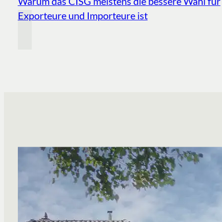
Warum das CISG meistens die bessere Wahl für
Exporteure und Importeure ist